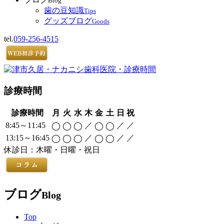
Blog
歯の豆知識
Tips
グッズブログ
Goods
tel.
059-256-4515
診療時間
診療時間
月
火
水
木
金
土
日
祝
8:45～11:45
／
／
／
◯
◯
◯
◯
◯
13:15～16:45
／
／
／
◯
◯
◯
◯
◯
休診日：木曜・日曜・祝日
ブログ
Blog
Top