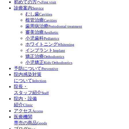
初めての方へ
First visit
診療案内
Service
むし歯
Cavities
根管治療
Cavities
歯周病治療
Periodontal treatment
審美治療
Aesthetic
小児歯科
Pediatrics
ホワイトニング
Whitening
インプラント
Implant
矯正治療
Orthodontics
小児矯正
Kids Orthodontics
予防について
Preventive
院内感染対策
について
Infection
院長・
スタッフ紹介
Staff
院内・設備
紹介
Clinic
アクセス
Access
医療機関
専売の商品
Goods
ブログ