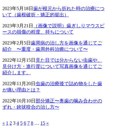
2023年5月18日
歯が根元から折れた時の治療につ
いて（歯根破折・矯正的挺出）
2023年3月21日
（画像で説明）歯ぎしりマウスピ
ースの損傷の程度、持ちについて
2023年2月5日
歯周病の治し方を画像を通じてご
紹介 〜重度・歯周外科治療について〜
2022年12月15日
見た目では分からない虫歯や、
見分け方・進行度について写真画像を通じてご
紹介します。
2022年11月20日
虫歯の治療後で詰め物をした歯
が痛い理由とは？
2022年10月10日
部分矯正〜奥歯の噛み合わせの
ずれ・鋏状咬合の治し方〜
«
1
2
3
4
5
6
7
8
…
15
»