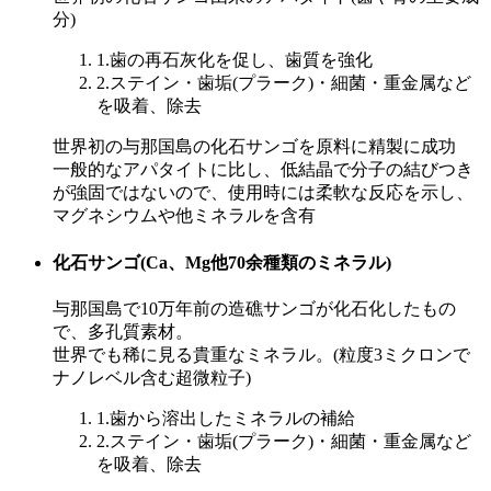
分)
1.歯の再石灰化を促し、歯質を強化
2.ステイン・歯垢(プラーク)・細菌・重金属など
を吸着、除去
世界初の与那国島の化石サンゴを原料に精製に成功
一般的なアパタイトに比し、低結晶で分子の結びつき
が強固ではないので、使用時には柔軟な反応を示し、
マグネシウムや他ミネラルを含有
化石サンゴ
(Ca、Mg他70余種類のミネラル)
与那国島で10万年前の造礁サンゴが化石化したもの
で、多孔質素材。
世界でも稀に見る貴重なミネラル。(粒度3ミクロンで
ナノレベル含む超微粒子)
1.歯から溶出したミネラルの補給
2.ステイン・歯垢(プラーク)・細菌・重金属など
を吸着、除去