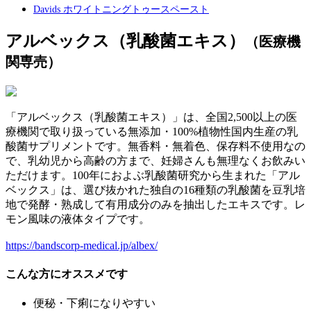
Davids ホワイトニングトゥースペースト
アルベックス（乳酸菌エキス）
（医療機
関専売）
「アルベックス（乳酸菌エキス）」は、全国2,500以上の医
療機関で取り扱っている無添加・100%植物性国内生産の乳
酸菌サプリメントです。無香料・無着色、保存料不使用なの
で、乳幼児から高齢の方まで、妊婦さんも無理なくお飲みい
ただけます。100年におよぶ乳酸菌研究から生まれた「アル
ベックス」は、選び抜かれた独自の16種類の乳酸菌を豆乳培
地で発酵・熟成して有用成分のみを抽出したエキスです。レ
モン風味の液体タイプです。
https://bandscorp-medical.jp/albex/
こんな方にオススメです
便秘・下痢になりやすい