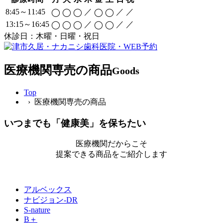
8:45～11:45
／
／
／
◯
◯
◯
◯
◯
13:15～16:45
／
／
／
◯
◯
◯
◯
◯
休診日：木曜・日曜・祝日
医療機関専売の商品
Goods
Top
› 医療機関専売の商品
いつまでも「健康美」を保ちたい
医療機関だからこそ
提案できる商品をご紹介します
アルベックス
ナビジョン-DR
S-nature
B＋