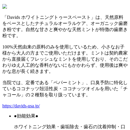
「Davids ホワイトニングトゥースペースト」は、天然原料
をベースとしたナチュラルオーラルケア、オーガニック歯磨
き粉です。自然な甘さと爽やかな天然ミントが特徴の歯磨き
粉です。
100%天然由来の原料のみを使用しているため、小さなお子
様から大人の方までご使用いただけます。ミントは契約農家
から直接届くフレッシュなミントを使用しており、そのこだ
わりゆえ人工的な香料がないにもかかわらず、使用後は爽や
かな息が長く続きます。
当院では、定番である「ペパーミント」、口臭予防に特化し
ているココナッツ殻活性炭・ココナッツオイルを用いた「チ
ャコール」の２種類を取り扱っています。
https://davids-usa.jp/
●効能効果●
ホワイトニング効果・歯垢除去・歯石の沈着抑制・口