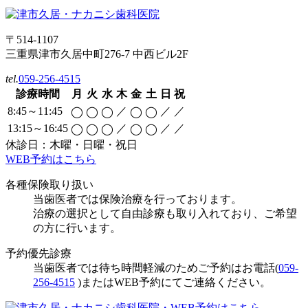
〒514-1107
三重県津市久居中町276-7 中西ビル2F
tel.
059-256-4515
診療時間
月
火
水
木
金
土
日
祝
8:45～11:45
／
／
／
◯
◯
◯
◯
◯
13:15～16:45
／
／
／
◯
◯
◯
◯
◯
休診日：木曜・日曜・祝日
WEB予約はこちら
各種保険取り扱い
当歯医者では保険治療を行っております。
治療の選択として自由診療も取り入れており、ご希望
の方に行います。
予約優先診療
当歯医者では待ち時間軽減のためご予約はお電話(
059-
256-4515
)またはWEB予約にてご連絡ください。