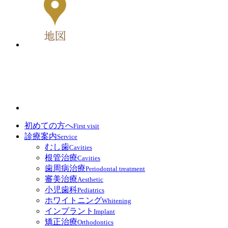
初めての方へ
First visit
診療案内
Service
むし歯
Cavities
根管治療
Cavities
歯周病治療
Periodontal treatment
審美治療
Aesthetic
小児歯科
Pediatrics
ホワイトニング
Whitening
インプラント
Implant
矯正治療
Orthodontics