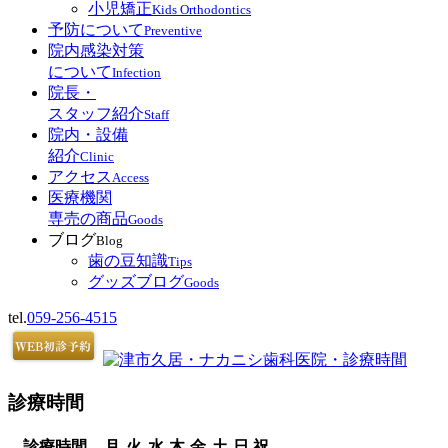
小児矯正
Kids Orthodontics
予防について
Preventive
院内感染対策
について
Infection
院長・
スタッフ紹介
Staff
院内・設備
紹介
Clinic
アクセス
Access
医療機関
専売の商品
Goods
ブログ
Blog
歯の豆知識
Tips
グッズブログ
Goods
tel.
059-256-4515
診療時間
診療時間
月
火
水
木
金
土
日
祝