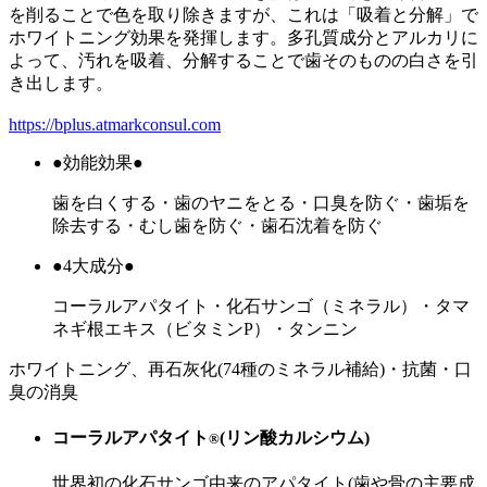
を削ることで色を取り除きますが、これは「吸着と分解」で
ホワイトニング効果を発揮します。多孔質成分とアルカリに
よって、汚れを吸着、分解することで歯そのものの白さを引
き出します。
https://bplus.atmarkconsul.com
●効能効果●
歯を白くする・歯のヤニをとる・口臭を防ぐ・歯垢を
除去する・むし歯を防ぐ・歯石沈着を防ぐ
●4大成分●
コーラルアパタイト・化石サンゴ（ミネラル）・タマ
ネギ根エキス（ビタミンP）・タンニン
ホワイトニング、再石灰化(74種のミネラル補給)・抗菌・口
臭の消臭
コーラルアパタイト
(リン酸カルシウム)
®
世界初の化石サンゴ由来のアパタイト(歯や骨の主要成