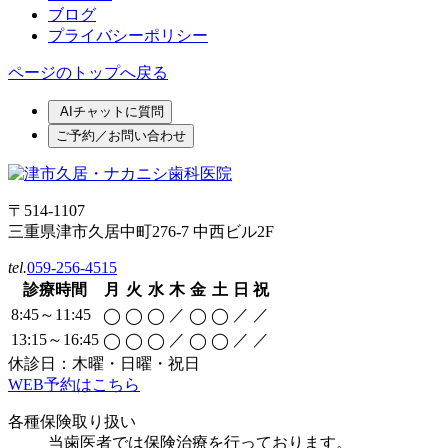
ブログ
プライバシーポリシー
ページのトップへ戻る
AIチャットに質問
ご予約／お問い合わせ
〒514-1107
三重県津市久居中町276-7 中西ビル2F
tel.
059-256-4515
診療時間
月
火
水
木
金
土
日
祝
8:45～11:45
／
／
／
◯
◯
◯
◯
◯
13:15～16:45
／
／
／
◯
◯
◯
◯
◯
休診日：木曜・日曜・祝日
WEB予約はこちら
各種保険取り扱い
当歯医者では保険治療を行っております。