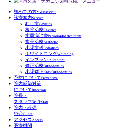
初めての方へ
First visit
診療案内
Service
むし歯
Cavities
根管治療
Cavities
歯周病治療
Periodontal treatment
審美治療
Aesthetic
小児歯科
Pediatrics
ホワイトニング
Whitening
インプラント
Implant
矯正治療
Orthodontics
小児矯正
Kids Orthodontics
予防について
Preventive
院内感染対策
について
Infection
院長・
スタッフ紹介
Staff
院内・設備
紹介
Clinic
アクセス
Access
医療機関