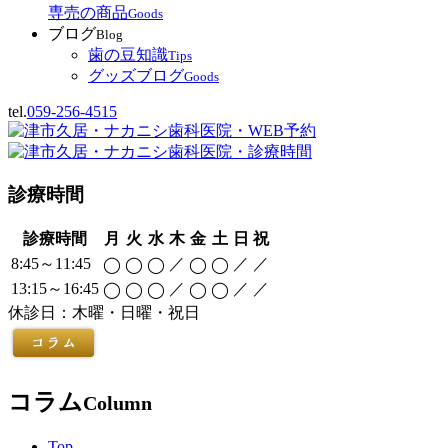
専売の商品
Goods
ブログ
Blog
歯の豆知識
Tips
グッズブログ
Goods
tel.
059-256-4515
診療時間
診療時間
月
火
水
木
金
土
日
祝
8:45～11:45
／
／
／
◯
◯
◯
◯
◯
13:15～16:45
／
／
／
◯
◯
◯
◯
◯
休診日：木曜・日曜・祝日
コラム
Column
Top